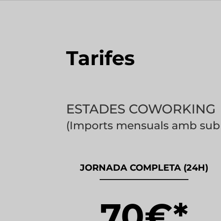
Tarifes
ESTADES COWORKING
(Imports mensuals amb submi
JORNADA COMPLETA (24H)
——————————
70€*