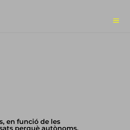
s, en funció de les
ensats perquè autònoms,