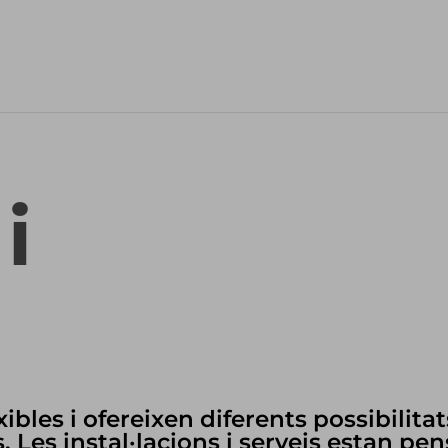
i
xibles i ofereixen diferents possibilitat
. Les instal·lacions i serveis estan p