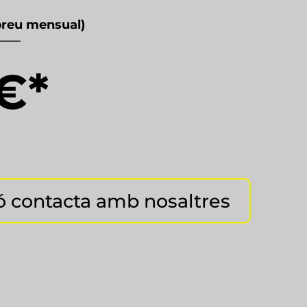
reu mensual)
——
€*
ó contacta amb nosaltres