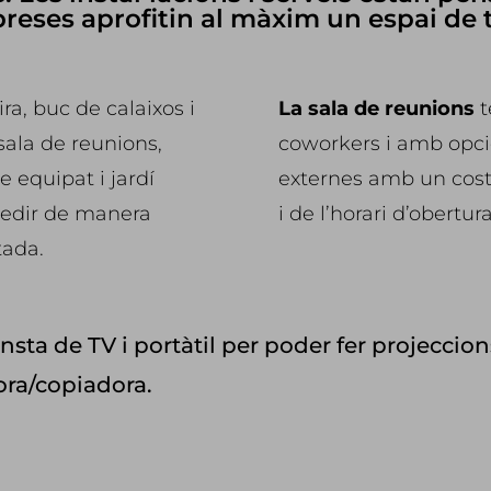
preses aprofitin al màxim un espai de 
ira, buc de calaixos i
La sala de reunions
t
 sala de reunions,
coworkers i amb opci
ce equipat i jardí
externes amb un cost/
ccedir de manera
i de l’horari d’obertura
tada.
ta de TV i portàtil per poder fer projeccions
ora/copiadora.