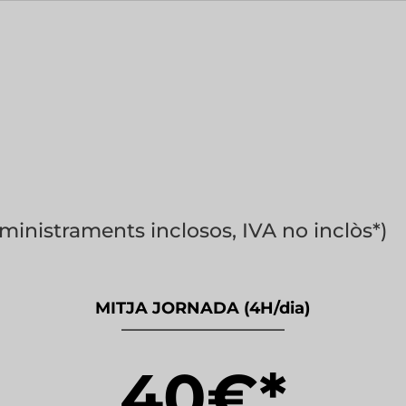
nistraments inclosos, IVA no inclòs*)
MITJA JORNADA (4H/dia)
——————————
40€*